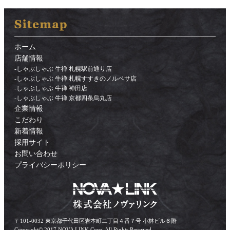
ホーム
店舗情報
-
しゃぶしゃぶ 牛禅 札幌駅前通り店
-
しゃぶしゃぶ 牛禅 札幌すすきのノルベサ店
-
しゃぶしゃぶ 牛禅 神田店
-
しゃぶしゃぶ 牛禅 京都四条烏丸店
企業情報
こだわり
新着情報
採用サイト
お問い合わせ
プライバシーポリシー
〒101-0032 東京都千代田区岩本町二丁目４番７号 小林ビル６階
Copyright© 2017 NOVA LINK Corp. All Rights Reserved.