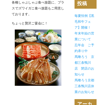
各種しゃぶしゃぶ食べ放題に、プラ
投稿
スでズワイガニ食べ放題もご用意し
ております。
毎夏恒例【黒
毛和牛フェ
ちょっと贅沢ご宴会に！
ア】開催！
年末年始の営
業について
忘年会 ご予
約承り中
馬喰ろう 京
都三条鴨川
店 閉店のお
知らせ
馬喰ろう京都
三条鴨川店休
業のお知らせ
アーカ