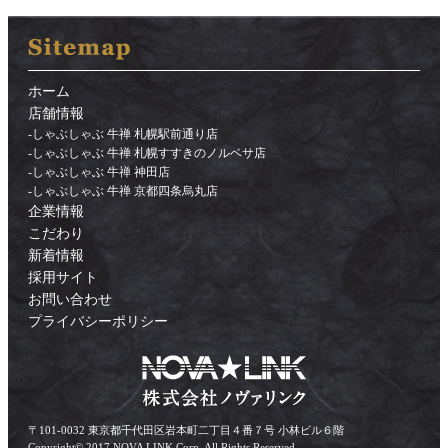
ホーム
店舗情報
-
しゃぶしゃぶ 牛禅 札幌駅前通り店
-
しゃぶしゃぶ 牛禅 札幌すすきのノルベサ店
-
しゃぶしゃぶ 牛禅 神田店
-
しゃぶしゃぶ 牛禅 京都四条烏丸店
企業情報
こだわり
新着情報
採用サイト
お問い合わせ
プライバシーポリシー
〒101-0032 東京都千代田区岩本町二丁目４番７号 小林ビル６階
Copyright© 2017 NOVA LINK Corp. All Rights Reserved.