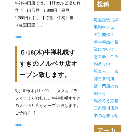
牛禅神田店では、【豚カルビ塩だれ
投稿
弁当（山形豚 1,000円、黒豚
1,200円）】、【特選！牛肉弁当
毎夏恒例【黒
（厳選国選 […]
毛和牛フェ
ア】開催！
more
年末年始の営
業について
６/18(木)牛禅札幌す
忘年会 ご予
すきのノルベサ店オ
約承り中
馬喰ろう 京
ープン致します。
都三条鴨川
店 閉店のお
6月18日(木)11：00～ ススキノラ
知らせ
フィラより移転し、牛禅札幌すすき
馬喰ろう京都
のノルベサ店がオープン致します。
三条鴨川店休
ご予約 […]
業のお知らせ
more
アーカ