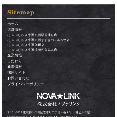
ホーム
店舗情報
-
しゃぶしゃぶ 牛禅 札幌駅前通り店
-
しゃぶしゃぶ 牛禅 札幌すすきのノルベサ店
-
しゃぶしゃぶ 牛禅 神田店
-
しゃぶしゃぶ 牛禅 京都四条烏丸店
企業情報
こだわり
新着情報
採用サイト
お問い合わせ
プライバシーポリシー
〒101-0032 東京都千代田区岩本町二丁目４番７号 小林ビル６階
Copyright© 2017 NOVA LINK Corp. All Rights Reserved.