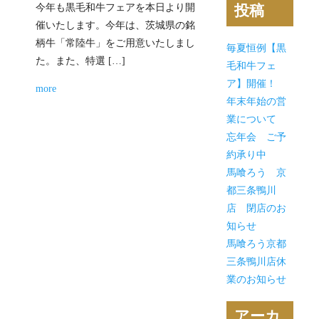
今年も黒毛和牛フェアを本日より開
投稿
催いたします。今年は、茨城県の銘
柄牛「常陸牛」をご用意いたしまし
毎夏恒例【黒
た。また、特選 […]
毛和牛フェ
ア】開催！
more
年末年始の営
業について
忘年会 ご予
約承り中
馬喰ろう 京
都三条鴨川
店 閉店のお
知らせ
馬喰ろう京都
三条鴨川店休
業のお知らせ
アーカ