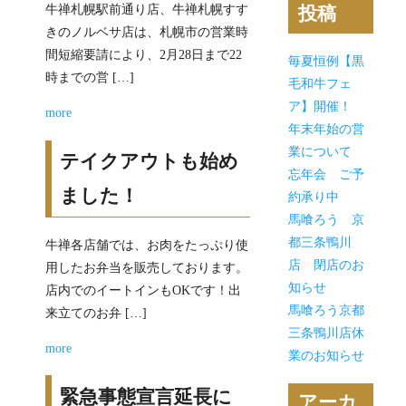
牛禅札幌駅前通り店、牛禅札幌すす
投稿
きのノルベサ店は、札幌市の営業時
間短縮要請により、2月28日まで22
毎夏恒例【黒
時までの営 […]
毛和牛フェ
ア】開催！
more
年末年始の営
業について
テイクアウトも始め
忘年会 ご予
ました！
約承り中
馬喰ろう 京
都三条鴨川
牛禅各店舗では、お肉をたっぷり使
店 閉店のお
用したお弁当を販売しております。
知らせ
店内でのイートインもOKです！出
馬喰ろう京都
来立てのお弁 […]
三条鴨川店休
more
業のお知らせ
緊急事態宣言延長に
アーカ