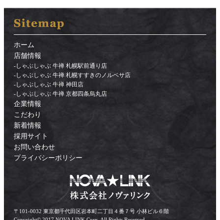
ホーム
店舗情報
-
しゃぶしゃぶ 牛禅 札幌駅前通り店
-
しゃぶしゃぶ 牛禅 札幌すすきのノルベサ店
-
しゃぶしゃぶ 牛禅 神田店
-
しゃぶしゃぶ 牛禅 京都四条烏丸店
企業情報
こだわり
新着情報
採用サイト
お問い合わせ
プライバシーポリシー
〒101-0032 東京都千代田区岩本町二丁目４番７号 小林ビル６階
Copyright© 2017 NOVA LINK Corp. All Rights Reserved.