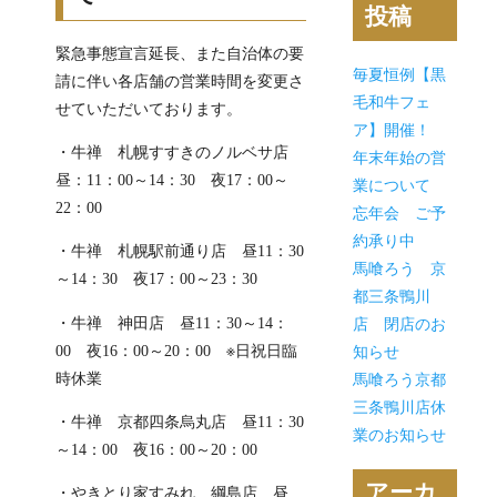
投稿
緊急事態宣言延長、また自治体の要
毎夏恒例【黒
請に伴い各店舗の営業時間を変更さ
毛和牛フェ
せていただいております。
ア】開催！
・牛禅 札幌すすきのノルベサ店
年末年始の営
昼：11：00～14：30 夜17：00～
業について
22：00
忘年会 ご予
約承り中
・牛禅 札幌駅前通り店 昼11：30
馬喰ろう 京
～14：30 夜17：00～23：30
都三条鴨川
・牛禅 神田店 昼11：30～14：
店 閉店のお
00 夜16：00～20：00 ※日祝日臨
知らせ
時休業
馬喰ろう京都
三条鴨川店休
・牛禅 京都四条烏丸店 昼11：30
業のお知らせ
～14：00 夜16：00～20：00
アーカ
・やきとり家すみれ 綱島店 昼