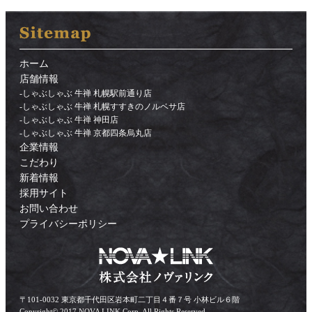
ホーム
店舗情報
-
しゃぶしゃぶ 牛禅 札幌駅前通り店
-
しゃぶしゃぶ 牛禅 札幌すすきのノルベサ店
-
しゃぶしゃぶ 牛禅 神田店
-
しゃぶしゃぶ 牛禅 京都四条烏丸店
企業情報
こだわり
新着情報
採用サイト
お問い合わせ
プライバシーポリシー
〒101-0032 東京都千代田区岩本町二丁目４番７号 小林ビル６階
Copyright© 2017 NOVA LINK Corp. All Rights Reserved.