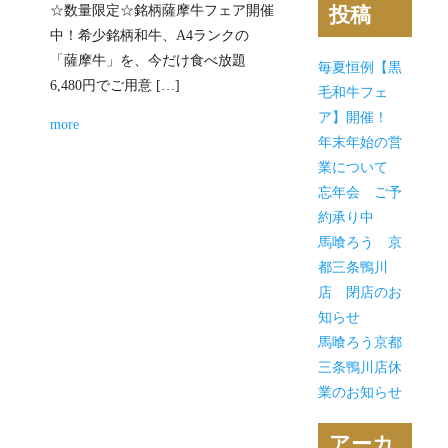
☆数量限定☆銘柄薩摩牛フェア開催
投稿
中！希少銘柄和牛、A4ランクの
「薩摩牛」を、今だけ食べ放題
毎夏恒例【黒
6,480円でご用意 […]
毛和牛フェ
ア】開催！
more
年末年始の営
業について
忘年会 ご予
約承り中
馬喰ろう 京
都三条鴨川
店 閉店のお
知らせ
馬喰ろう京都
三条鴨川店休
業のお知らせ
アーカ