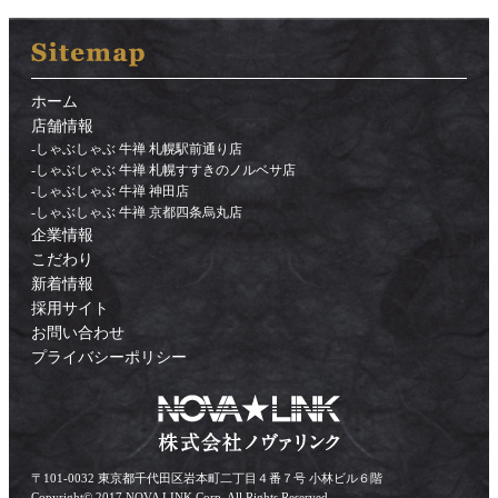
ホーム
店舗情報
-
しゃぶしゃぶ 牛禅 札幌駅前通り店
-
しゃぶしゃぶ 牛禅 札幌すすきのノルベサ店
-
しゃぶしゃぶ 牛禅 神田店
-
しゃぶしゃぶ 牛禅 京都四条烏丸店
企業情報
こだわり
新着情報
採用サイト
お問い合わせ
プライバシーポリシー
〒101-0032 東京都千代田区岩本町二丁目４番７号 小林ビル６階
Copyright© 2017 NOVA LINK Corp. All Rights Reserved.