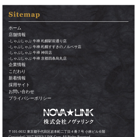
ホーム
店舗情報
-
しゃぶしゃぶ 牛禅 札幌駅前通り店
-
しゃぶしゃぶ 牛禅 札幌すすきのノルベサ店
-
しゃぶしゃぶ 牛禅 神田店
-
しゃぶしゃぶ 牛禅 京都四条烏丸店
企業情報
こだわり
新着情報
採用サイト
お問い合わせ
プライバシーポリシー
〒101-0032 東京都千代田区岩本町二丁目４番７号 小林ビル６階
Copyright© 2017 NOVA LINK Corp. All Rights Reserved.