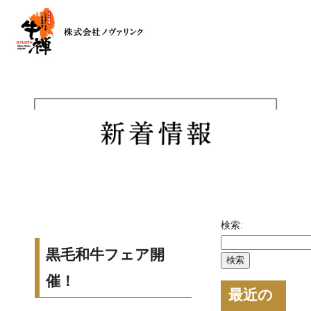
検索:
黒毛和牛フェア開
催！
最近の